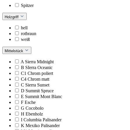
Spitzer
Holzgriff
hell
rotbraun
weiß
Mittelstück
A Sierra Midnight
B SIerra Oceanic
C1 Chrom poliert
C4 Chrom matt
C Sierra Sunset
D Summit Spruce
E Summit Mont Blanc
F Esche
G Cocobolo
H Ebenholz
I Columbia Palisander
K Mexiko Palisander