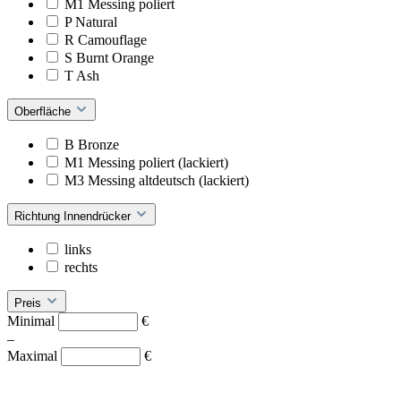
M1 Messing poliert
P Natural
R Camouflage
S Burnt Orange
T Ash
Oberfläche
B Bronze
M1 Messing poliert (lackiert)
M3 Messing altdeutsch (lackiert)
Richtung Innendrücker
links
rechts
Preis
Minimal
€
–
Maximal
€