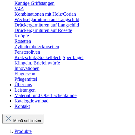
Kantige Griffstangen
V4A
Kombinationen mit Holz/Corian
Wechselgarnituren auf Langschild
Drückergarnituren auf Langschild
Drückergarnituren auf Rosette
Knöpfe
Rosetten
Zylinderabdeckrosetten
Fensteroliven
Kratzschutz,Sockelblech,Sperrbügel
Klingeln, Briefeinwürfe
Innovationen
Fingerscan
Pflegemittel
Über uns
Leistungen
Material- und Oberflächenkunde
Katalogdownload
Kontakt
Menü schließen
Produkte