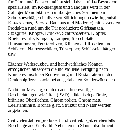
für Türen und Fenster und hat sich dabei auf das Besondere
spezialisiert: Im Kokillenguss und Sandguss wird in der
Solinger Manufaktur ein umfangreiches Sortiment an
Schutzbeschlägen in diversen Stilrichtungen (wie Jugendstil,
Klassizismus, Barock, Bauhaus und Moderne) mit passenden
Produkten rund um die Tür produziert: Griffstangen,
Stoßgriffe, Knöpfe, Drücker, Schutzrosetten, Klopfer,
Briefeinwürfe, Klingeln, Lampen, Sprechplatten,
Hausnummern, Fensteroliven, Klinken auf Rosetten und
Schildern, Namensschilder, Türstopper, Schlüsselanhänger
usw.
Eigener Werkzeugbau und handwerkliches Können
ermöglichen außerdem die individuelle Fertigung nach
Kundenwunsch bei Renovierung und Restauration in der
Denkmalpflege, sowie bei ausgefallenen Sonderwünschen.
Nicht nur Messing, sondern auch hochwertige
Beschichtungen wie Titan (PVD), altdeutsch gefärbte,
brünierte Oberflächen, Chrom poliert, Chrom matt,
Edelstahlfinish, Bronze glatt, Struktur und Natur werden
angeboten.
Seit vielen Jahren produziert und vertreibt spitzer ebenfalls
Beschläge aus Edelstahl. Neben einem Standardsortiment