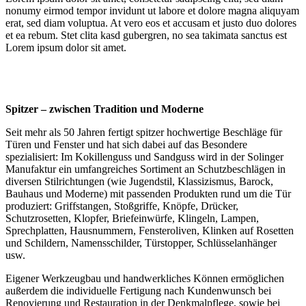
nonumy eirmod tempor invidunt ut labore et dolore magna aliquyam
erat, sed diam voluptua. At vero eos et accusam et justo duo dolores
et ea rebum. Stet clita kasd gubergren, no sea takimata sanctus est
Lorem ipsum dolor sit amet.
Spitzer – zwischen Tradition und Moderne
Seit mehr als 50 Jahren fertigt spitzer hochwertige Beschläge für
Türen und Fenster und hat sich dabei auf das Besondere
spezialisiert: Im Kokillenguss und Sandguss wird in der Solinger
Manufaktur ein umfangreiches Sortiment an Schutzbeschlägen in
diversen Stilrichtungen (wie Jugendstil, Klassizismus, Barock,
Bauhaus und Moderne) mit passenden Produkten rund um die Tür
produziert: Griffstangen, Stoßgriffe, Knöpfe, Drücker,
Schutzrosetten, Klopfer, Briefeinwürfe, Klingeln, Lampen,
Sprechplatten, Hausnummern, Fensteroliven, Klinken auf Rosetten
und Schildern, Namensschilder, Türstopper, Schlüsselanhänger
usw.
Eigener Werkzeugbau und handwerkliches Können ermöglichen
außerdem die individuelle Fertigung nach Kundenwunsch bei
Renovierung und Restauration in der Denkmalpflege, sowie bei