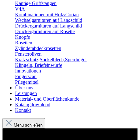
Kantige Griffstangen
V4A
Kombinationen mit Holz/Corian
Wechselgarnituren auf Langschild
Drückergarnituren auf Langschild
Drückergarnituren auf Rosette
Knöpfe
Rosetten
Zylinderabdeckrosetten
Fensteroliven
Kratzschutz,Sockelblech,Sperrbügel
Klingeln, Briefeinwürfe
Innovationen
Fingerscan
Pflegemittel
Über uns
Leistungen
Material- und Oberflächenkunde
Katalogdownload
Kontakt
Menü schließen