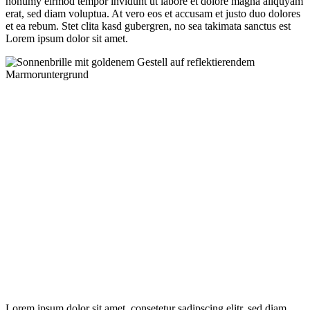
nonumy eirmod tempor invidunt ut labore et dolore magna aliquyam
erat, sed diam voluptua. At vero eos et accusam et justo duo dolores
et ea rebum. Stet clita kasd gubergren, no sea takimata sanctus est
Lorem ipsum dolor sit amet.
Lorem ipsum dolor sit amet, consetetur sadipscing elitr, sed diam