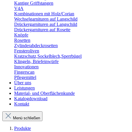
Kantige Griffstangen
V4A
Kombinationen mit Holz/Corian
Wechselgarnituren auf Langschild
Drückergarnituren auf Langschild
Drückergarnituren auf Rosette
Knöpfe
Rosetten
Zylinderabdeckrosetten
Fensteroliven
Kratzschutz,Sockelblech,Sperrbügel
Klingeln, Briefeinwürfe
Innovationen
Fingerscan
Pflegemittel
Über uns
Leistungen
Material- und Oberflächenkunde
Katalogdownload
Kontakt
Menü schließen
Produkte