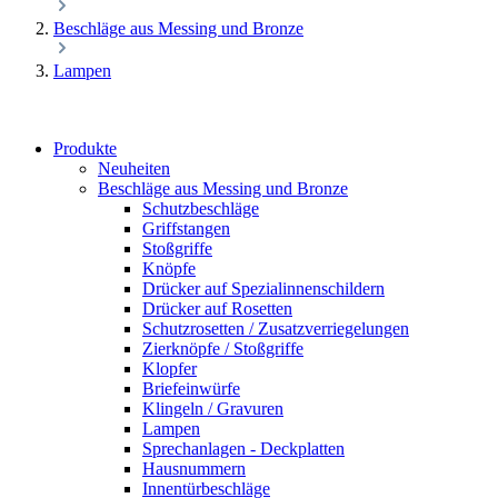
Beschläge aus Messing und Bronze
Lampen
Produkte
Neuheiten
Beschläge aus Messing und Bronze
Schutzbeschläge
Griffstangen
Stoßgriffe
Knöpfe
Drücker auf Spezialinnenschildern
Drücker auf Rosetten
Schutzrosetten / Zusatzverriegelungen
Zierknöpfe / Stoßgriffe
Klopfer
Briefeinwürfe
Klingeln / Gravuren
Lampen
Sprechanlagen - Deckplatten
Hausnummern
Innentürbeschläge