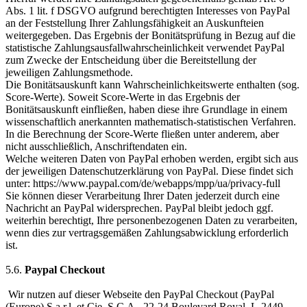
Abs. 1 lit. f DSGVO aufgrund berechtigten Interesses von PayPal
an der Feststellung Ihrer Zahlungsfähigkeit an Auskunfteien
weitergegeben. Das Ergebnis der Bonitätsprüfung in Bezug auf die
statistische Zahlungsausfallwahrscheinlichkeit verwendet PayPal
zum Zwecke der Entscheidung über die Bereitstellung der
jeweiligen Zahlungsmethode.
Die Bonitätsauskunft kann Wahrscheinlichkeitswerte enthalten (sog.
Score-Werte). Soweit Score-Werte in das Ergebnis der
Bonitätsauskunft einfließen, haben diese ihre Grundlage in einem
wissenschaftlich anerkannten mathematisch-statistischen Verfahren.
In die Berechnung der Score-Werte fließen unter anderem, aber
nicht ausschließlich, Anschriftendaten ein.
Welche weiteren Daten von PayPal erhoben werden, ergibt sich aus
der jeweiligen Datenschutzerklärung von PayPal. Diese findet sich
unter: https://www.paypal.com/de/webapps/mpp/ua/privacy-full
Sie können dieser Verarbeitung Ihrer Daten jederzeit durch eine
Nachricht an PayPal widersprechen. PayPal bleibt jedoch ggf.
weiterhin berechtigt, Ihre personenbezogenen Daten zu verarbeiten,
wenn dies zur vertragsgemäßen Zahlungsabwicklung erforderlich
ist.
5.6.
Paypal Checkout
Wir nutzen auf dieser Webseite den PayPal Checkout (PayPal
(Europe) S.a.r.l. et Cie, S.C.A., 22-24 Boulevard Royal, L-2449