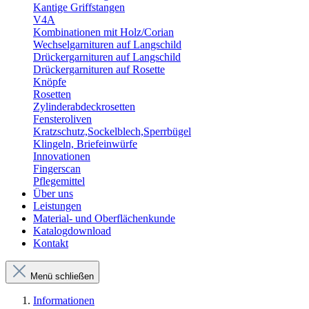
Kantige Griffstangen
V4A
Kombinationen mit Holz/Corian
Wechselgarnituren auf Langschild
Drückergarnituren auf Langschild
Drückergarnituren auf Rosette
Knöpfe
Rosetten
Zylinderabdeckrosetten
Fensteroliven
Kratzschutz,Sockelblech,Sperrbügel
Klingeln, Briefeinwürfe
Innovationen
Fingerscan
Pflegemittel
Über uns
Leistungen
Material- und Oberflächenkunde
Katalogdownload
Kontakt
Menü schließen
Informationen