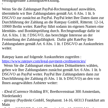
vertragsgemäße Zahlungsabwicklung.
'
Wenn Sie die Zahlungsart PayPal-Rechnungskauf auswählen,
übermitteln wir Ihre Zahlungsdaten gemäß Art. 6 Abs. 1 lit. b
DSGVO zur zunächst an PayPal. PayPal leitet Ihre Daten dann zur
Durchführung der Zahlung an die Ratepay GmbH, Ritterstr. 12-14,
10969 Berlin weiter. RatePay führt sodann im eigenen Namen eine
Identitäts- und Bonitätsprüfung durch. Rechtsgrundlage dafür ist
Art. 6 Abs. 1 lit. f DSGVO, das berechtigte Interesse an der
Feststellung der Zahlungsfähigkeit. Dafür gibt RatePay Ihre
Zahlungsdaten gemäß Art. 6 Abs. 1 lit. f DSGVO an Auskunfteien
weiter.
Ratepay kann auf folgende Auskunfteien zugreifen :
https://www.ratepay.com/legal-payment-creditagencies/
Wenn Sie die Zahlungsart eines lokalen Drittanbieters wählen,
geben wir Ihre Zahlungsdaten zunächst gemäß Art. 6 Abs. 1 lit. b
DSGVO an PayPal weiter. PayPal Ihre Zahlungsdaten dann zur
Durchführung der Zahlung (6 Abs. 1 lit. b DSGVO) an den von
Ihnen ausgewählten Anbieter weiter:
- iDeal (Currence Holding BV, Beethovenstraat 300 Amsterdam,
Niederlande)
- giropay (Paydirekt GmbH, Stephanstr. 14-16, 60313 Frankfurt am
Main