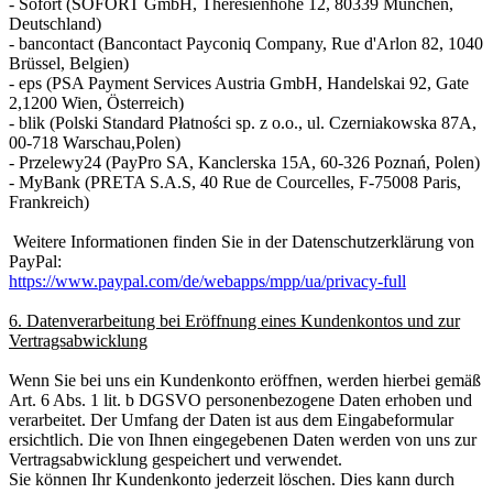
- Sofort (SOFORT GmbH, Theresienhöhe 12, 80339 München,
Deutschland)
- bancontact (Bancontact Payconiq Company, Rue d'Arlon 82, 1040
Brüssel, Belgien)
- eps (PSA Payment Services Austria GmbH, Handelskai 92, Gate
2,1200 Wien, Österreich)
- blik (Polski Standard Płatności sp. z o.o., ul. Czerniakowska 87A,
00-718 Warschau,Polen)
- Przelewy24 (PayPro SA, Kanclerska 15A, 60-326 Poznań, Polen)
- MyBank (PRETA S.A.S, 40 Rue de Courcelles, F-75008 Paris,
Frankreich)
Weitere Informationen finden Sie in der Datenschutzerklärung von
PayPal:
https://www.paypal.com/de/webapps/mpp/ua/privacy-full
6. Datenverarbeitung bei Eröffnung eines Kundenkontos und zur
Vertragsabwicklung
Wenn Sie bei uns ein Kundenkonto eröffnen, werden hierbei gemäß
Art. 6 Abs. 1 lit. b DGSVO personenbezogene Daten erhoben und
verarbeitet. Der Umfang der Daten ist aus dem Eingabeformular
ersichtlich. Die von Ihnen eingegebenen Daten werden von uns zur
Vertragsabwicklung gespeichert und verwendet.
Sie können Ihr Kundenkonto jederzeit löschen. Dies kann durch