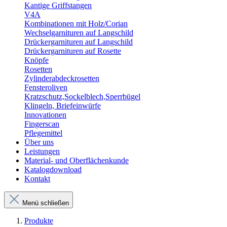
Kantige Griffstangen
V4A
Kombinationen mit Holz/Corian
Wechselgarnituren auf Langschild
Drückergarnituren auf Langschild
Drückergarnituren auf Rosette
Knöpfe
Rosetten
Zylinderabdeckrosetten
Fensteroliven
Kratzschutz,Sockelblech,Sperrbügel
Klingeln, Briefeinwürfe
Innovationen
Fingerscan
Pflegemittel
Über uns
Leistungen
Material- und Oberflächenkunde
Katalogdownload
Kontakt
Menü schließen
Produkte