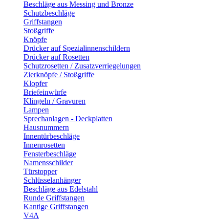
Beschläge aus Messing und Bronze
Schutzbeschläge
Griffstangen
Stoßgriffe
Knöpfe
Drücker auf Spezialinnenschildern
Drücker auf Rosetten
Schutzrosetten / Zusatzverriegelungen
Zierknöpfe / Stoßgriffe
Klopfer
Briefeinwürfe
Klingeln / Gravuren
Lampen
Sprechanlagen - Deckplatten
Hausnummern
Innentürbeschläge
Innenrosetten
Fensterbeschläge
Namensschilder
Türstopper
Schlüsselanhänger
Beschläge aus Edelstahl
Runde Griffstangen
Kantige Griffstangen
V4A