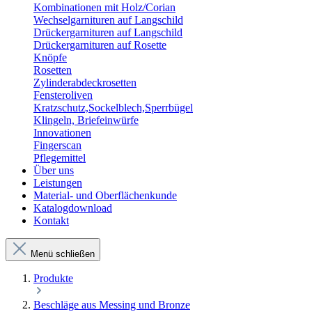
Kombinationen mit Holz/Corian
Wechselgarnituren auf Langschild
Drückergarnituren auf Langschild
Drückergarnituren auf Rosette
Knöpfe
Rosetten
Zylinderabdeckrosetten
Fensteroliven
Kratzschutz,Sockelblech,Sperrbügel
Klingeln, Briefeinwürfe
Innovationen
Fingerscan
Pflegemittel
Über uns
Leistungen
Material- und Oberflächenkunde
Katalogdownload
Kontakt
Menü schließen
Produkte
Beschläge aus Messing und Bronze