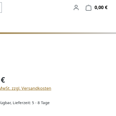
0,00 €
Ware
is:
 €
 MwSt. zzgl. Versandkosten
ügbar, Lieferzeit: 5 - 8 Tage