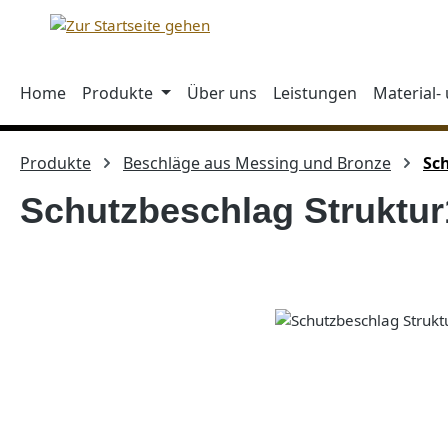
m Hauptinhalt springen
Zur Suche springen
Zur Hauptnavigation springen
Home
Produkte
Über uns
Leistungen
Material-
Produkte
Beschläge aus Messing und Bronze
Sc
Schutzbeschlag Struktur
Bildergalerie überspringen