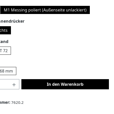
auswählen
M1 Messing poliert (Außenseite unlackiert)
auswählen
nnendrücker
chts
auswählen
tand
T 72
uswählen
68 mm
 Anzahl: Gib den gewünschten Wert ein 
In den Warenkorb
mmer:
7620.2