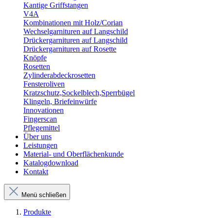
Kantige Griffstangen
V4A
Kombinationen mit Holz/Corian
Wechselgarnituren auf Langschild
Drückergarnituren auf Langschild
Drückergarnituren auf Rosette
Knöpfe
Rosetten
Zylinderabdeckrosetten
Fensteroliven
Kratzschutz,Sockelblech,Sperrbügel
Klingeln, Briefeinwürfe
Innovationen
Fingerscan
Pflegemittel
Über uns
Leistungen
Material- und Oberflächenkunde
Katalogdownload
Kontakt
Menü schließen
Produkte