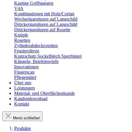
Kantige Griffstangen
V4A
Kombinationen mit Holz/Corian
Wechselgarnituren auf Langschild
Drückergarnituren auf Langschild
Drückergarnituren auf Rosette
Knöpfe
Rosetten
Zylinderabdeckrosetten
Fensteroliven
Kratzschutz,Sockelblech,Sperrbügel
Klingeln, Briefeinwürfe
Innovationen
Fingerscan
Pflegemittel
Über uns
Leistungen
Material- und Oberflächenkunde
Katalogdownload
Kontakt
Menü schließen
Produkte