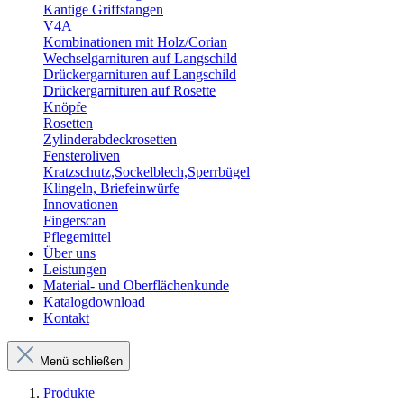
Kantige Griffstangen
V4A
Kombinationen mit Holz/Corian
Wechselgarnituren auf Langschild
Drückergarnituren auf Langschild
Drückergarnituren auf Rosette
Knöpfe
Rosetten
Zylinderabdeckrosetten
Fensteroliven
Kratzschutz,Sockelblech,Sperrbügel
Klingeln, Briefeinwürfe
Innovationen
Fingerscan
Pflegemittel
Über uns
Leistungen
Material- und Oberflächenkunde
Katalogdownload
Kontakt
Menü schließen
Produkte