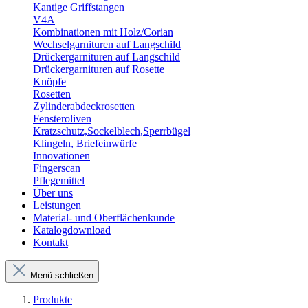
Kantige Griffstangen
V4A
Kombinationen mit Holz/Corian
Wechselgarnituren auf Langschild
Drückergarnituren auf Langschild
Drückergarnituren auf Rosette
Knöpfe
Rosetten
Zylinderabdeckrosetten
Fensteroliven
Kratzschutz,Sockelblech,Sperrbügel
Klingeln, Briefeinwürfe
Innovationen
Fingerscan
Pflegemittel
Über uns
Leistungen
Material- und Oberflächenkunde
Katalogdownload
Kontakt
Menü schließen
Produkte