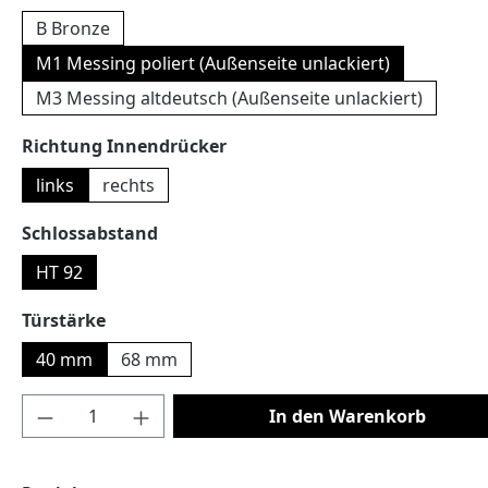
B Bronze
M1 Messing poliert (Außenseite unlackiert)
M3 Messing altdeutsch (Außenseite unlackiert)
auswählen
Richtung Innendrücker
links
rechts
auswählen
Schlossabstand
HT 92
auswählen
Türstärke
40 mm
68 mm
Produkt Anzahl: Gib den gewünschten Wert
In den Warenkorb