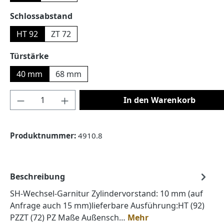
auswählen
Schlossabstand
HT 92
ZT 72
auswählen
Türstärke
40 mm
68 mm
Produkt Anzahl: Gib den gewünschten Wert
In den Warenkorb
Produktnummer:
4910.8
Beschreibung
SH-Wechsel-Garnitur Zylindervorstand: 10 mm (auf
Anfrage auch 15 mm)lieferbare Ausführung:HT (92)
PZZT (72) PZ Maße Außensch…
Mehr