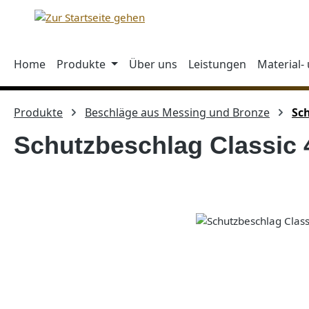
m Hauptinhalt springen
Zur Suche springen
Zur Hauptnavigation springen
Home
Produkte
Über uns
Leistungen
Material-
Produkte
Beschläge aus Messing und Bronze
Sc
Schutzbeschlag Classic 
Bildergalerie überspringen