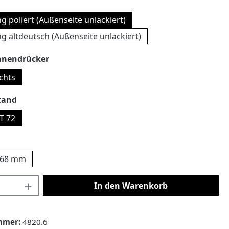
auswählen
 poliert (Außenseite unlackiert)
 altdeutsch (Außenseite unlackiert)
auswählen
nnendrücker
chts
auswählen
tand
T 72
uswählen
68 mm
 Anzahl: Gib den gewünschten Wert ein 
In den Warenkorb
mmer:
4820.6