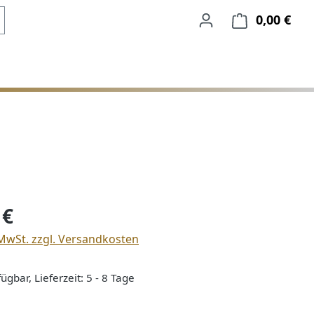
0,00 €
Ware
is:
 €
 MwSt. zzgl. Versandkosten
ügbar, Lieferzeit: 5 - 8 Tage