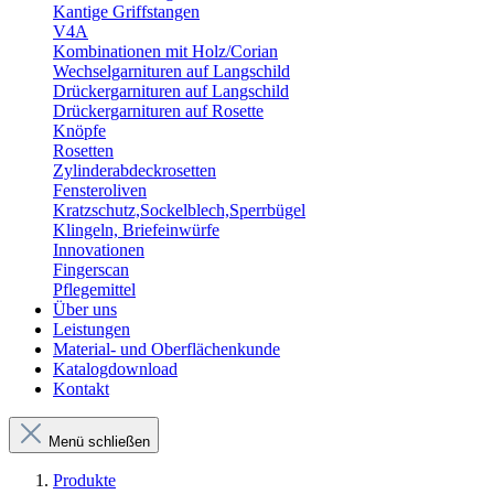
Kantige Griffstangen
V4A
Kombinationen mit Holz/Corian
Wechselgarnituren auf Langschild
Drückergarnituren auf Langschild
Drückergarnituren auf Rosette
Knöpfe
Rosetten
Zylinderabdeckrosetten
Fensteroliven
Kratzschutz,Sockelblech,Sperrbügel
Klingeln, Briefeinwürfe
Innovationen
Fingerscan
Pflegemittel
Über uns
Leistungen
Material- und Oberflächenkunde
Katalogdownload
Kontakt
Menü schließen
Produkte