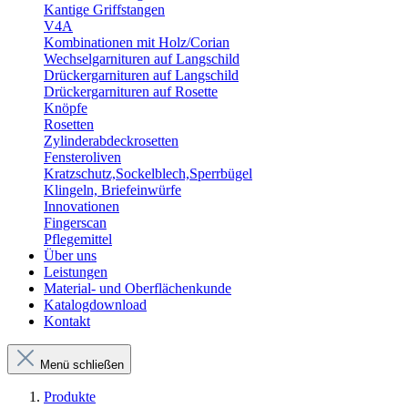
Kantige Griffstangen
V4A
Kombinationen mit Holz/Corian
Wechselgarnituren auf Langschild
Drückergarnituren auf Langschild
Drückergarnituren auf Rosette
Knöpfe
Rosetten
Zylinderabdeckrosetten
Fensteroliven
Kratzschutz,Sockelblech,Sperrbügel
Klingeln, Briefeinwürfe
Innovationen
Fingerscan
Pflegemittel
Über uns
Leistungen
Material- und Oberflächenkunde
Katalogdownload
Kontakt
Menü schließen
Produkte