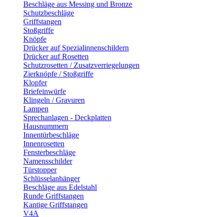
Beschläge aus Messing und Bronze
Schutzbeschläge
Griffstangen
Stoßgriffe
Knöpfe
Drücker auf Spezialinnenschildern
Drücker auf Rosetten
Schutzrosetten / Zusatzverriegelungen
Zierknöpfe / Stoßgriffe
Klopfer
Briefeinwürfe
Klingeln / Gravuren
Lampen
Sprechanlagen - Deckplatten
Hausnummern
Innentürbeschläge
Innenrosetten
Fensterbeschläge
Namensschilder
Türstopper
Schlüsselanhänger
Beschläge aus Edelstahl
Runde Griffstangen
Kantige Griffstangen
V4A