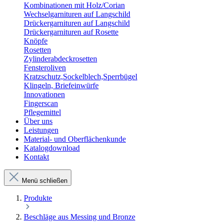
Kombinationen mit Holz/Corian
Wechselgarnituren auf Langschild
Drückergarnituren auf Langschild
Drückergarnituren auf Rosette
Knöpfe
Rosetten
Zylinderabdeckrosetten
Fensteroliven
Kratzschutz,Sockelblech,Sperrbügel
Klingeln, Briefeinwürfe
Innovationen
Fingerscan
Pflegemittel
Über uns
Leistungen
Material- und Oberflächenkunde
Katalogdownload
Kontakt
Menü schließen
Produkte
Beschläge aus Messing und Bronze