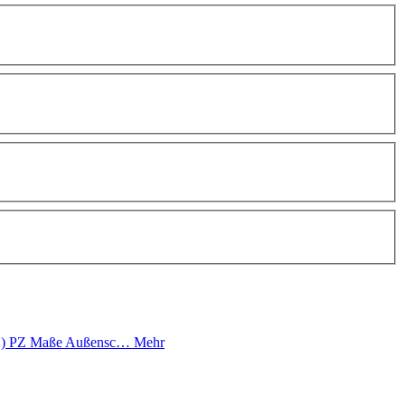
(72) PZ Maße Außensc…
Mehr