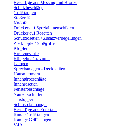
Beschläge aus Messing und Bronze
Schutzbeschläge
Griffstangen
Stoßgriffe
Knöpfe
Drücker auf Spezialinnenschildern
Drücker auf Rosetten
Schutzrosetten / Zusatzverriegelungen
Zierknöpfe / Stoßgriffe
Klopfer
Briefeinwürfe
Klingeln / Gravuren
Lampen
Sprechanlagen - Deckplatten
Hausnummern
Innentürbeschläge
Innenrosetten
Fensterbeschläge
Namensschilder
Türstopper
Schlüsselanhänger
Beschläge aus Edelstahl
Runde Griffstangen
Kantige Griffstangen
V4A