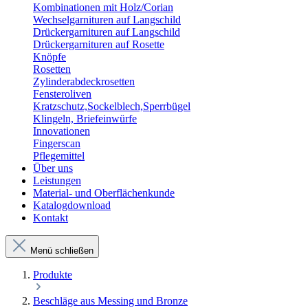
Kombinationen mit Holz/Corian
Wechselgarnituren auf Langschild
Drückergarnituren auf Langschild
Drückergarnituren auf Rosette
Knöpfe
Rosetten
Zylinderabdeckrosetten
Fensteroliven
Kratzschutz,Sockelblech,Sperrbügel
Klingeln, Briefeinwürfe
Innovationen
Fingerscan
Pflegemittel
Über uns
Leistungen
Material- und Oberflächenkunde
Katalogdownload
Kontakt
Menü schließen
Produkte
Beschläge aus Messing und Bronze