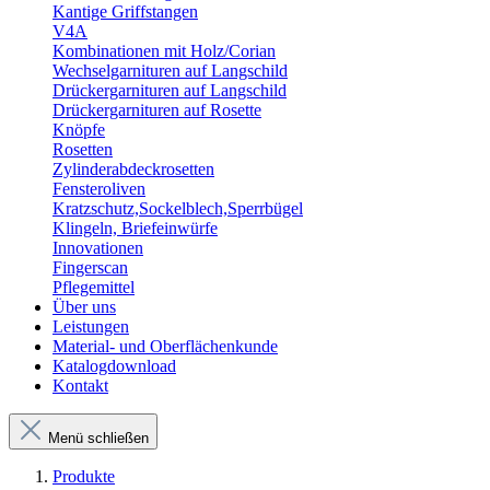
Kantige Griffstangen
V4A
Kombinationen mit Holz/Corian
Wechselgarnituren auf Langschild
Drückergarnituren auf Langschild
Drückergarnituren auf Rosette
Knöpfe
Rosetten
Zylinderabdeckrosetten
Fensteroliven
Kratzschutz,Sockelblech,Sperrbügel
Klingeln, Briefeinwürfe
Innovationen
Fingerscan
Pflegemittel
Über uns
Leistungen
Material- und Oberflächenkunde
Katalogdownload
Kontakt
Menü schließen
Produkte