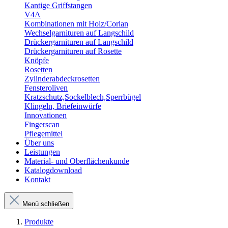
Kantige Griffstangen
V4A
Kombinationen mit Holz/Corian
Wechselgarnituren auf Langschild
Drückergarnituren auf Langschild
Drückergarnituren auf Rosette
Knöpfe
Rosetten
Zylinderabdeckrosetten
Fensteroliven
Kratzschutz,Sockelblech,Sperrbügel
Klingeln, Briefeinwürfe
Innovationen
Fingerscan
Pflegemittel
Über uns
Leistungen
Material- und Oberflächenkunde
Katalogdownload
Kontakt
Menü schließen
Produkte