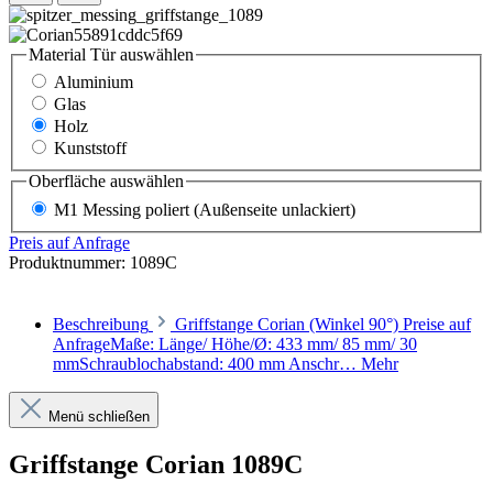
Material Tür
auswählen
Aluminium
Glas
Holz
Kunststoff
Oberfläche
auswählen
M1 Messing poliert (Außenseite unlackiert)
Preis auf Anfrage
Produktnummer:
1089C
Beschreibung
Griffstange Corian (Winkel 90°) Preise auf
AnfrageMaße: Länge/ Höhe/Ø: 433 mm/ 85 mm/ 30
mmSchraublochabstand: 400 mm Anschr…
Mehr
Menü schließen
Griffstange Corian 1089C