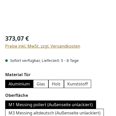
Regulärer Preis:
373,07 €
Preise inkl. MwSt. zzgl. Versandkosten
Sofort verfügbar, Lieferzeit: 5 - 8 Tage
auswählen
Material Tür
Aluminium
Glas
Holz
Kunststoff
auswählen
Oberfläche
M1 Messing poliert (Außenseite unlackiert)
M3 Messing altdeutsch (Außenseite unlackiert)