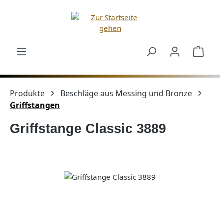
Zum Hauptinhalt springen
Ware
Produkte
Beschläge aus Messing und Bronze
Griffstangen
Griffstange Classic 3889
Bildergalerie überspringen