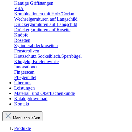
Kantige Griffstangen
V4A
Kombinationen mit Holz/Corian
Wechselgarnituren auf Langschild
Drückergarnituren auf Langschild
Drückergarnituren auf Rosette
Knöpfe
Rosetten
Zylinderabdeckrosetten
Fensteroliven
Kratzschutz,Sockelblech,Sperrbügel
Klingeln, Briefeinwürfe
Innovationen
Fingerscan
Pflegemittel
Über uns
Leistungen
Material- und Oberflächenkunde
Katalogdownload
Kontakt
Menü schließen
Produkte