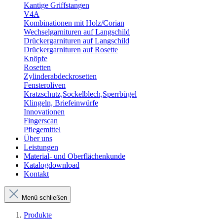
Kantige Griffstangen
V4A
Kombinationen mit Holz/Corian
Wechselgarnituren auf Langschild
Drückergarnituren auf Langschild
Drückergarnituren auf Rosette
Knöpfe
Rosetten
Zylinderabdeckrosetten
Fensteroliven
Kratzschutz,Sockelblech,Sperrbügel
Klingeln, Briefeinwürfe
Innovationen
Fingerscan
Pflegemittel
Über uns
Leistungen
Material- und Oberflächenkunde
Katalogdownload
Kontakt
Menü schließen
Produkte