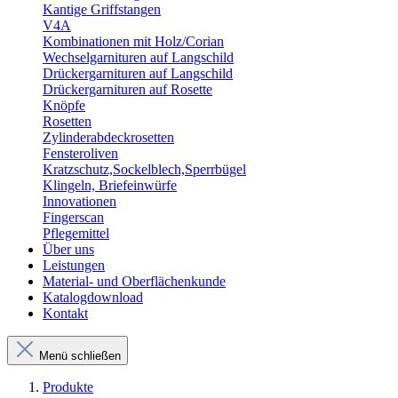
Kantige Griffstangen
V4A
Kombinationen mit Holz/Corian
Wechselgarnituren auf Langschild
Drückergarnituren auf Langschild
Drückergarnituren auf Rosette
Knöpfe
Rosetten
Zylinderabdeckrosetten
Fensteroliven
Kratzschutz,Sockelblech,Sperrbügel
Klingeln, Briefeinwürfe
Innovationen
Fingerscan
Pflegemittel
Über uns
Leistungen
Material- und Oberflächenkunde
Katalogdownload
Kontakt
Menü schließen
Produkte