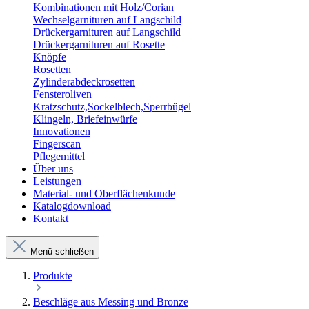
Kombinationen mit Holz/Corian
Wechselgarnituren auf Langschild
Drückergarnituren auf Langschild
Drückergarnituren auf Rosette
Knöpfe
Rosetten
Zylinderabdeckrosetten
Fensteroliven
Kratzschutz,Sockelblech,Sperrbügel
Klingeln, Briefeinwürfe
Innovationen
Fingerscan
Pflegemittel
Über uns
Leistungen
Material- und Oberflächenkunde
Katalogdownload
Kontakt
Menü schließen
Produkte
Beschläge aus Messing und Bronze