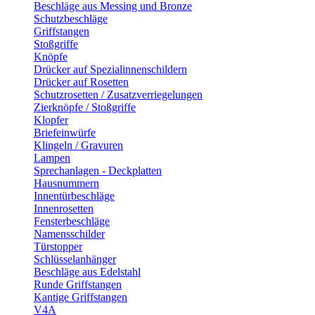
Beschläge aus Messing und Bronze
Schutzbeschläge
Griffstangen
Stoßgriffe
Knöpfe
Drücker auf Spezialinnenschildern
Drücker auf Rosetten
Schutzrosetten / Zusatzverriegelungen
Zierknöpfe / Stoßgriffe
Klopfer
Briefeinwürfe
Klingeln / Gravuren
Lampen
Sprechanlagen - Deckplatten
Hausnummern
Innentürbeschläge
Innenrosetten
Fensterbeschläge
Namensschilder
Türstopper
Schlüsselanhänger
Beschläge aus Edelstahl
Runde Griffstangen
Kantige Griffstangen
V4A