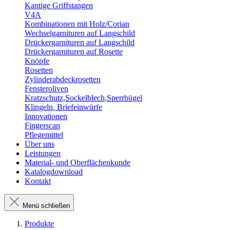
Kantige Griffstangen
V4A
Kombinationen mit Holz/Corian
Wechselgarnituren auf Langschild
Drückergarnituren auf Langschild
Drückergarnituren auf Rosette
Knöpfe
Rosetten
Zylinderabdeckrosetten
Fensteroliven
Kratzschutz,Sockelblech,Sperrbügel
Klingeln, Briefeinwürfe
Innovationen
Fingerscan
Pflegemittel
Über uns
Leistungen
Material- und Oberflächenkunde
Katalogdownload
Kontakt
Menü schließen
Produkte